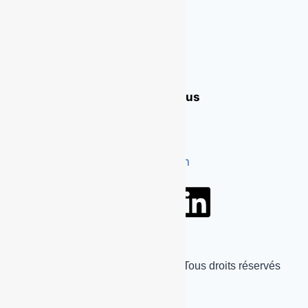
Contactez nous
Contactez nous
+33 6 59 59 15 43
francebetons@gmail.com
© 2026 Béton décoratif France| Tous droits réservés