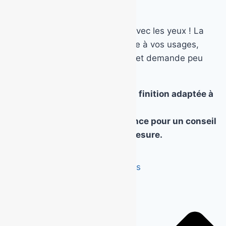
Ne choisissez pas uniquement avec les yeux ! La
finition idéale est celle qui résiste à vos usages,
s’intègre à votre environnement et demande peu
d’entretien.
👉
Besoin d’aide pour choisir la finition adaptée à
votre extérieur ?
Contactez Béton Décoratif France pour un conseil
personnalisé et un devis sur mesure.
Appelez nous