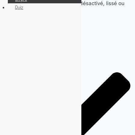
bonne finition
. Béton imprimé, désactivé, lissé ou
Quiz
ciré : on vous aide à y voir clair.
Sommaire