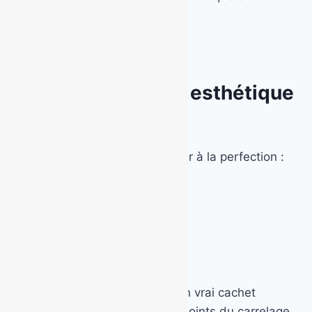
temps.
Le béton imprimé : esthétique
et effet “WAOUH”
Le béton imprimé permet d’imiter à la perfection :
Le bois
La pierre naturelle
Le carrelage ou les pavés
C’est un excellent choix pour :
Une
terrasse stylée
, avec un vrai cachet
Un
patio moderne
, sans les joints du carrelage