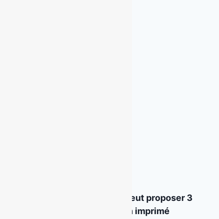
Béton Imprimé
Béton désactivé
Béton Drainant
Béton Ciré
Béton Poli
comment l’IA peut proposer 3
styles de béton imprimé