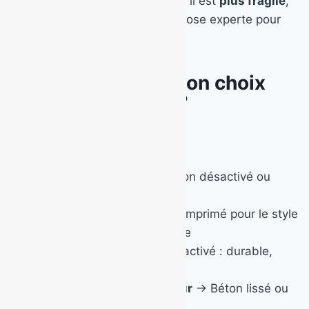
terrasse couverte ou patio. Mais il est
plus fragile
,
plus coûteux, et demande une pose experte pour
éviter les microfissures.
Comment faire le bon choix
selon votre projet ?
Voici quelques repères simples :
Autour d’une piscine
→ Béton désactivé ou
imprimé avec vernis mat
Terrasse familiale
→ Béton imprimé pour le style
ou désactivé pour l’adhérence
Allée de jardin
→ Béton désactivé : durable,
stable, esthétique
Patio moderne ou petite cour
→ Béton lissé ou
ciré, avec traitement adapté