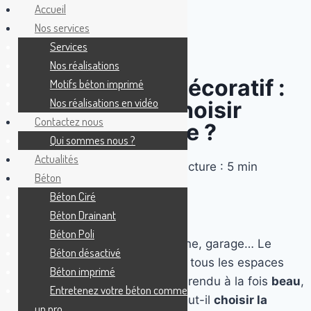
Accueil
Nos services
Services
Nos réalisations
Finitions béton décoratif :
Motifs béton imprimé
Nos réalisations en vidéo
comment bien choisir
Contactez nous
selon votre usage ?
Qui sommes nous ?
Actualités
juillet 22, 2025
temps de lecture : 5 min
Béton
Béton Ciré
Béton Drainant
Béton Poli
Terrasse, allée, contour de piscine, garage… Le
Béton désactivé
béton décoratif peut s’adapter à tous les espaces
Béton imprimé
extérieurs. Mais pour obtenir un rendu à la fois
beau
,
Entretenez votre béton comme
résistant
et
pratique
, encore faut-il
choisir la
un pro