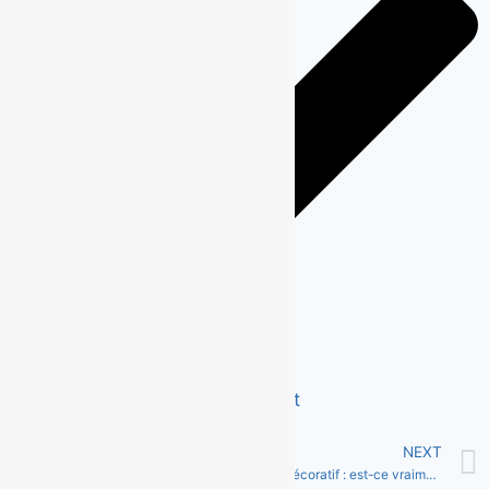
Devis gratuit
PREVIOUS
NEXT
Béton imprimé ou carrelage extérieur : que choisir en 2025 ?
Béton décoratif : est-ce vraiment adapté aux petits espaces extérieurs ?