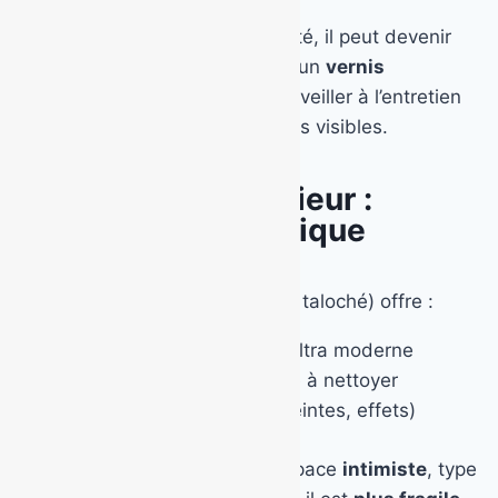
Mais attention : en cas d’humidité, il peut devenir
glissant s’il n’est pas traité avec un
vernis
antidérapant
. Il faut également veiller à l’entretien
pour éviter les marques et taches visibles.
Le béton ciré extérieur :
design, mais technique
Très tendance, le béton ciré (ou taloché) offre :
Un
rendu haut de gamme
, ultra moderne
Une surface
très lisse
, facile à nettoyer
Une finition personnalisée (teintes, effets)
Il convient parfaitement à un espace
intimiste
, type