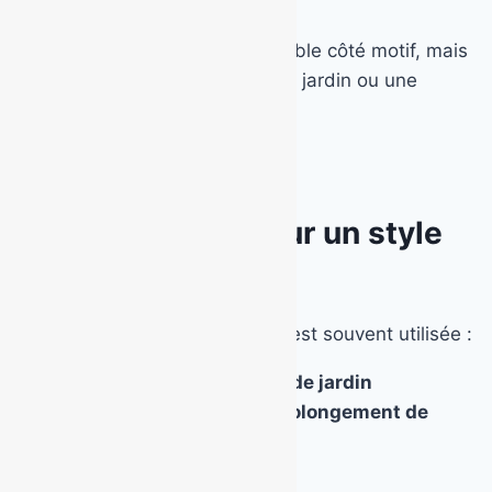
Il est un peu moins personnalisable côté motif, mais
il s’intègre parfaitement dans un jardin ou une
ambiance plus sobre.
Le béton lissé : pour un style
épuré et moderne
Lisse et uniforme, cette finition est souvent utilisée :
Sous une
pergola
, un
salon de jardin
Dans un espace extérieur
prolongement de
l’intérieur
Pour une
cour
minimaliste