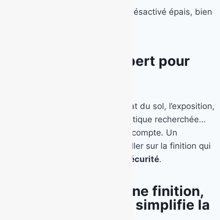
Allée carrossable
→ Béton désactivé épais, bien
drainé
Besoin d’un œil expert pour
trancher ?
Chaque projet est différent. L’état du sol, l’exposition,
la fréquence de passage, l’esthétique recherchée…
Autant de critères à prendre en compte. Un
professionnel saura vous conseiller sur la finition qui
allie
esthétique, durabilité et sécurité
.
Conclusion : la bonne finition,
c’est celle qui vous simplifie la
vie