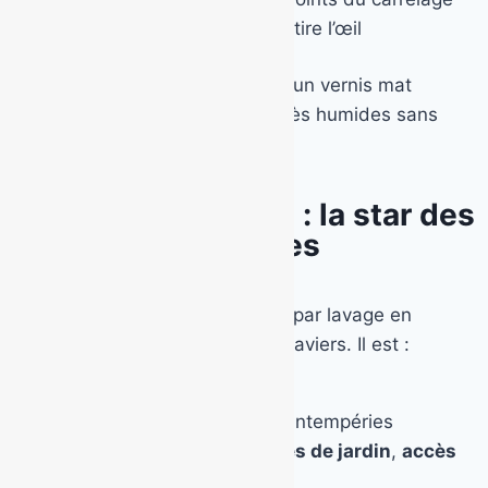
Une
entrée de maison
qui attire l’œil
Il est antidérapant si traité avec un vernis mat
spécial. À éviter sur les zones très humides sans
traitement adapté.
Le béton désactivé : la star des
surfaces extérieures
Sa texture granuleuse, obtenue par lavage en
surface, laisse apparaître des graviers. Il est :
Naturellement
antidérapant
Très
résistant
au gel et aux intempéries
Idéal pour les
piscines
,
allées de jardin
,
accès
voiture