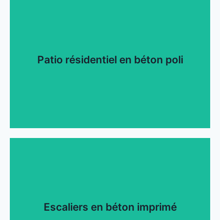
Mur et sol intérieur en béton ciré
Un mur au style industriel et épuré, parfait pour une
décoration intérieure moderne.
Patio résidentiel en béton poli
Voir plus
Patio résidentiel en béton poli
Un patio extérieur avec une finition lisse et brillante,
idéal pour des réceptions en plein air.
Escaliers en béton imprimé