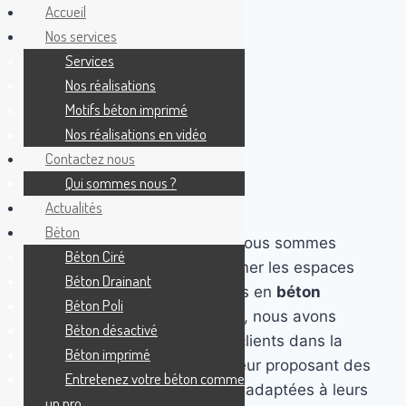
Accueil
Nos services
Services
Nos réalisations
Motifs béton imprimé
Nos réalisations en vidéo
Contactez nous
Qui sommes nous ?
Actualités
Béton
Chez
Béton Décoratif France
, nous sommes
Béton Ciré
passionnés par l’art de transformer les espaces
Béton Drainant
grâce à des solutions innovantes en
béton
Béton Poli
décoratif
. Depuis notre création, nous avons
Béton désactivé
accompagné des centaines de clients dans la
Béton imprimé
réalisation de leurs projets, en leur proposant des
Entretenez votre béton comme
surfaces élégantes, durables et adaptées à leurs
un pro