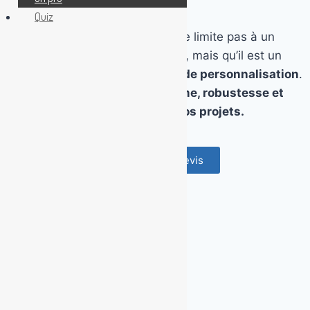
besoins.
Quiz
Nous croyons que le béton ne se limite pas à un
simple matériau de construction, mais qu’il est un
véritable élément de
design et de personnalisation
.
Notre mission ?
Allier esthétisme, robustesse et
innovation pour donner vie à vos projets.
Demandez un devis