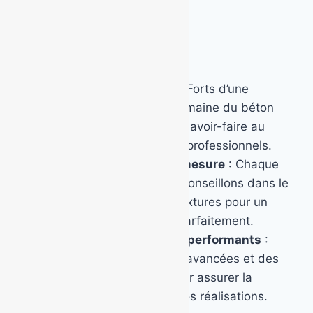
💎
Des années d’expérience
: Forts d’une
expertise reconnue dans le domaine du béton
décoratif, nous mettons notre savoir-faire au
service des particuliers et des professionnels.
🛠
Un accompagnement sur mesure
: Chaque
projet est unique ! Nous vous conseillons dans le
choix des finitions, motifs et textures pour un
résultat qui vous correspond parfaitement.
🌍
Des matériaux durables et performants
:
Nous utilisons des techniques avancées et des
matériaux de haute qualité pour assurer la
longévité et la résistance de nos réalisations.